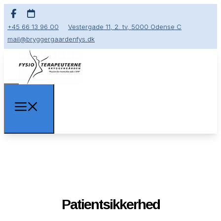
+45 66 13 96 00
Vestergade 11, 2. tv, 5000 Odense C
mail@bryggergaardenfys.dk
Genoptræning med dig i centrum
Patientsikkerhed