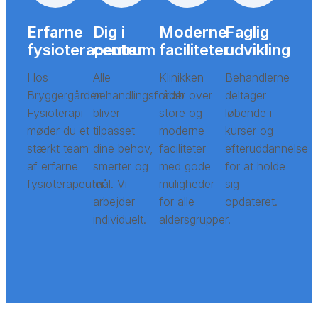
Erfarne
Dig i
Moderne
Faglig
fysioterapeuter
centrum
faciliteter
udvikling
Hos
Alle
Klinikken
Behandlerne
Bryggergården
behandlingsforløb
råder over
deltager
Fysioterapi
bliver
store og
løbende i
møder du et
tilpasset
moderne
kurser og
stærkt team
dine behov,
faciliteter
efteruddannelse
af erfarne
smerter og
med gode
for at holde
fysioterapeuter.
mål. Vi
muligheder
sig
arbejder
for alle
opdateret.
individuelt.
aldersgrupper.