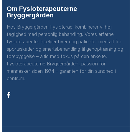
Om Fysioterapeuterne
Bryggergården
Hos Bryggergården Fysioterapi kombinerer vi høj
faglighed med personlig behandling. Vores erfarne
fysioterapeuter hjælper hver dag patienter med alt fra
sportsskader og smertebehandling til genoptræning og
forebyggelse – altid med fokus på den enkelte.
Fysioterapeuterne Bryggergården, passion for
mennesker siden 1974 – garanten for din sundhed i
centrum.