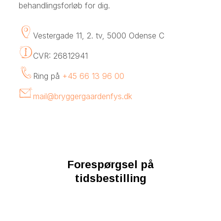
behandlingsforløb for dig.
Vestergade 11, 2. tv, 5000 Odense C
CVR: 26812941
Ring på
+45 66 13 96 00
mail@bryggergaardenfys.dk
Forespørgsel på
tidsbestilling
Uanset om du er ny patient eller allerede
går hos os, står vi klar til at hjælpe dig