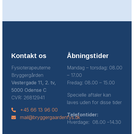
Kontakt os
Åbningstider
Fysioterapeuterne
Mandag – torsdag: 08.00
Bryggergården
– 17.00
Vestergade 11, 2. tv,
Fredag: 08.00 – 15.00
5000 Odense C
Specielle aftaler kan
CVR: 26812941
laves uden for disse tider
+45 66 13 96 00
Telefontider:
mail@bryggergaardenfys.dk
Hverdage: 08.00 –14.30