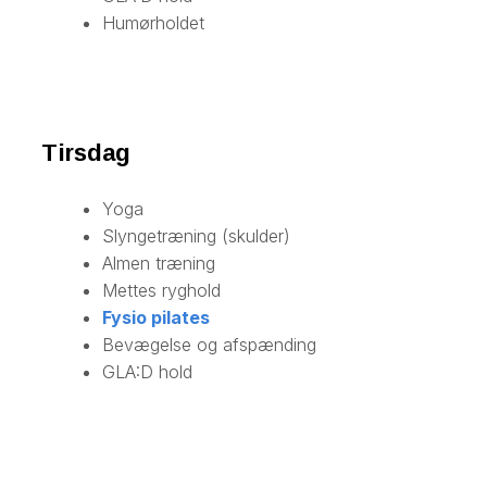
Humørholdet
Tirsdag
Yoga
​Slyngetræning (skulder)
Almen træning
Mettes ryghold
Fysio pilates​
Bevægelse og afspænding​
GLA:D hold