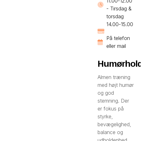
11.00-12.00
- Tirsdag &
torsdag
14.00-15.00
På telefon
eller mail
Humørhold
Almen træning
med højt humør
og god
stemning. Der
er fokus på
styrke,
bevægelighed,
balance og
udholdenhed.