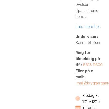
øvelser
tilpasset dine
behov.
Læs mere her.
Underviser:
Karin Tellefsen
Ring for
tilmelding på
tlf.:
6613 9600
Eller på e-
mail:
mail@bryggergaar
Fredag kl.
11:15-12:15
Intropris