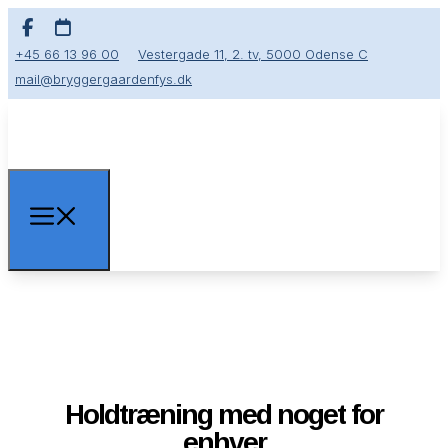
+45 66 13 96 00
Vestergade 11, 2. tv, 5000 Odense C
mail@bryggergaardenfys.dk
Genoptræning med dig i centrum
Holdtræning med noget for
enhver