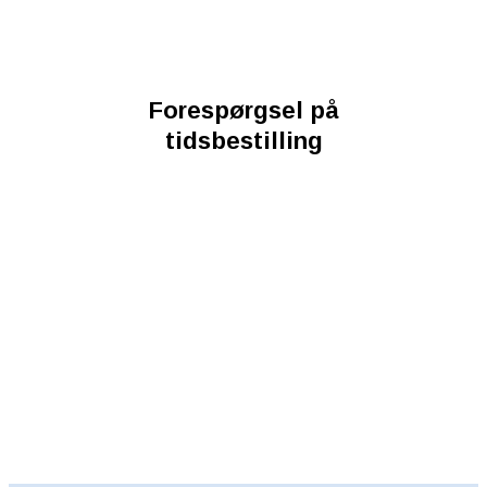
Forespørgsel på
tidsbestilling
Uanset om du er ny patient eller allerede
går hos os, står vi klar til at hjælpe dig
videre mod en stærkere og mere smertefri
hverdag. Kontakt os i dag – vi glæder os til
at høre fra dig.