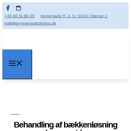
+45 66 13 96 00
Vestergade 11, 2. tv, 5000 Odense C
mail@bryggergaardenfys.dk
Genoptræning med dig i centrum
Behandling af bækkenløsning