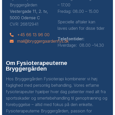
Bryggergården
– 17.00
Vestergade 11, 2. tv,
Fredag: 08.00 – 15.00
5000 Odense C
Specielle aftaler kan
CVR: 26812941
laves uden for disse tider
+45 66 13 96 00
Telefontider:
mail@bryggergaardenfys.dk
Hverdage: 08.00 –14.30
Om Fysioterapeuterne
Bryggergården
Hos Bryggergården Fysioterapi kombinerer vi høj
faglighed med personlig behandling. Vores erfarne
fysioterapeuter hjælper hver dag patienter med alt fra
sportsskader og smertebehandling til genoptræning og
forebyggelse – altid med fokus på den enkelte.
Fysioterapeuterne Bryggergården, passion for