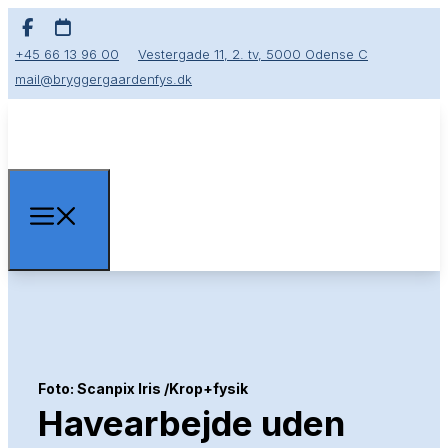
+45 66 13 96 00
Vestergade 11, 2. tv, 5000 Odense C
mail@bryggergaardenfys.dk
Foto: Scanpix Iris /Krop+fysik​
Havearbejde uden