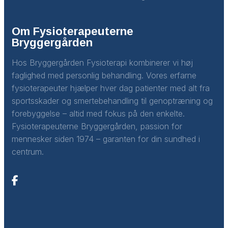
Om Fysioterapeuterne
Bryggergården
Hos Bryggergården Fysioterapi kombinerer vi høj
faglighed med personlig behandling. Vores erfarne
fysioterapeuter hjælper hver dag patienter med alt fra
sportsskader og smertebehandling til genoptræning og
forebyggelse – altid med fokus på den enkelte.
Fysioterapeuterne Bryggergården, passion for
mennesker siden 1974 – garanten for din sundhed i
centrum.