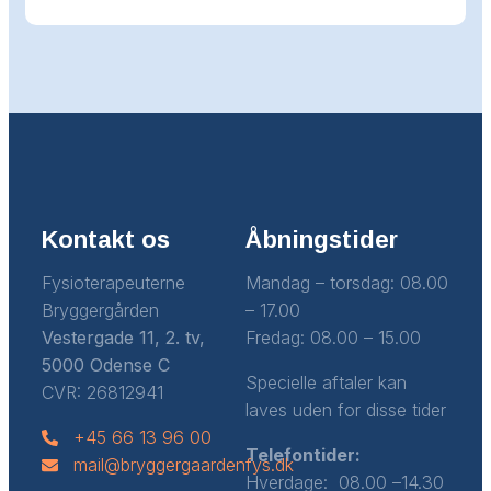
Kontakt os
Åbningstider
Fysioterapeuterne
Mandag – torsdag: 08.00
Bryggergården
– 17.00
Vestergade 11, 2. tv,
Fredag: 08.00 – 15.00
5000 Odense C
Specielle aftaler kan
CVR: 26812941
laves uden for disse tider
+45 66 13 96 00
Telefontider:
mail@bryggergaardenfys.dk
Hverdage: 08.00 –14.30